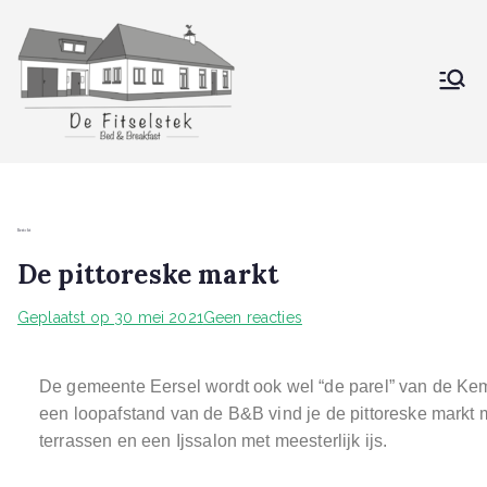
De Fitselstek
Bed & Breakfast
Bericht
De pittoreske markt
Geplaatst op
30 mei 2021
Geen reacties
De gemeente Eersel wordt ook wel “de parel” van de Kem
een loopafstand van de B&B vind je de pittoreske markt m
terrassen en een Ijssalon met meesterlijk ijs.