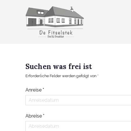
Zum
Inhalt
springen
De Fitselstek
Bed & Breakfast
Suchen was frei ist
Erforderliche Felder werden gefolgt von
*
Anreise
*
Abreise
*